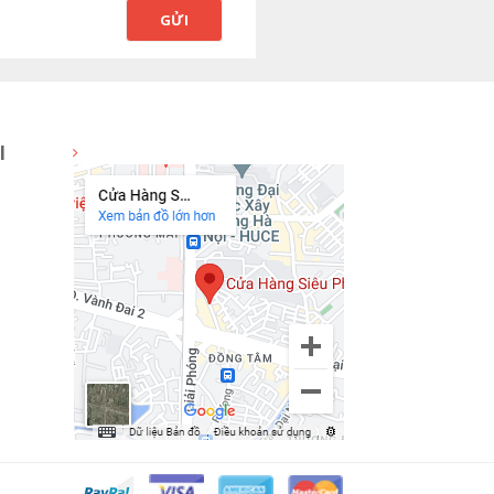
GỬI
I