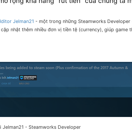
ở rộng khả năng "rút tiền" của chúng ta m
ditor Jelman21
- một trong những Steamworks Developer 
cập nhật thêm nhiều đơn vị tiền tệ (currency), giúp game t
ởi Jelman21 - Steamworks Developer