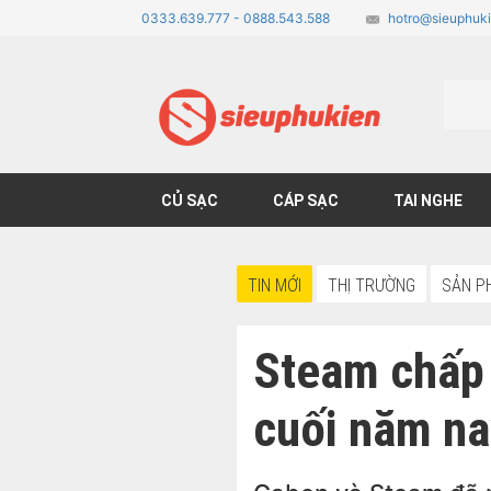
0333.639.777 - 0888.543.588
hotro@sieuphuki
CỦ SẠC
CÁP SẠC
TAI NGHE
TIN MỚI
THỊ TRƯỜNG
SẢN P
Steam chấp 
cuối năm na