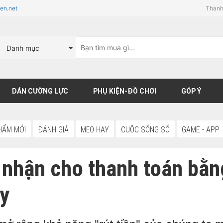
en.net
Thanh
Danh mục
DÁN CƯỜNG LỰC
PHỤ KIỆN-ĐỒ CHƠI
GÓP Ý
HẨM MỚI
ĐÁNH GIÁ
MẸO HAY
CUỘC SỐNG SỐ
GAME - APP
nhận cho thanh toán bằ
y