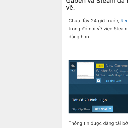
Gaben và Steam đã m
về.
Chưa đầy 24 giờ trước,
Red
trong đó nói về việc Steam 
dàng hơn.
Thông tin được đăng tải b