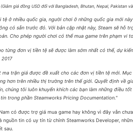
 (Giảm giá đồng USD đối với Bangladesh, Bhutan, Nepal, Pakistan và
i tệ ở nhiều quốc gia, người chơi ở những quốc gia mới nà
ng có sẵn trước đó. Với bản cập nhật này, Steam sẽ hỗ trợ
oán. Cho phép người chơi có thể mua game trên phạm vi to
o từng đơn vị tiền tệ sẽ được làm sớm nhất có thể, dự kiến 
 2017
 ma trận giá được đề xuất cho các đơn vị tiền tệ mới. Mục 
ng hơn trên nhiều thị trường trên thế giới. Quyết định về g
ển, chúng tôi luôn khuyến khích các bạn làm những điều tốt
 tin trong phần Steamworks Pricing Documentation."
t Nam có được trợ giá mua game hay không vì đây vẫn chưa
à nguồn tin có uy tín từ chính Steamworks Developer, nhữn
t sau.