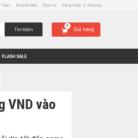
 Toán
Khuyến Mại
Dịch Vụ
Đăng nhập
/
Đăng ký
0
Giỏ hàng
Tìm Kiếm
FLASH SALE
ng VND vào