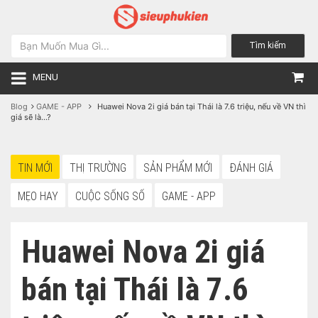
Tìm kiếm
MENU
Blog
GAME - APP
Huawei Nova 2i giá bán tại Thái là 7.6 triệu, nếu về VN thì
giá sẽ là...?
TIN MỚI
THỊ TRƯỜNG
SẢN PHẨM MỚI
ĐÁNH GIÁ
MẸO HAY
CUỘC SỐNG SỐ
GAME - APP
Huawei Nova 2i giá
bán tại Thái là 7.6