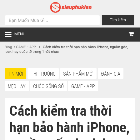
Tìm kiếm
MENU
Blog
GAME - APP
Cách kiểm tra thời hạn bảo hành iPhone, nguồn gốc,
lock hay quốc tế trong 1 nốt nhạc
TIN MỚI
THỊ TRƯỜNG
SẢN PHẨM MỚI
ĐÁNH GIÁ
MẸO HAY
CUỘC SỐNG SỐ
GAME - APP
Cách kiểm tra thời
hạn bảo hành iPhone,