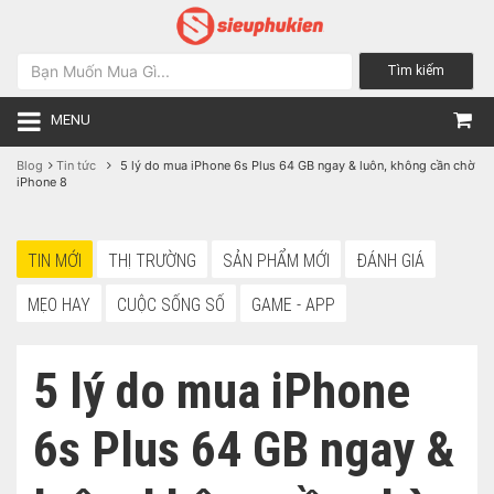
Tìm kiếm
MENU
Blog
Tin tức
5 lý do mua iPhone 6s Plus 64 GB ngay & luôn, không cần chờ
iPhone 8
TIN MỚI
THỊ TRƯỜNG
SẢN PHẨM MỚI
ĐÁNH GIÁ
MẸO HAY
CUỘC SỐNG SỐ
GAME - APP
5 lý do mua iPhone
6s Plus 64 GB ngay &