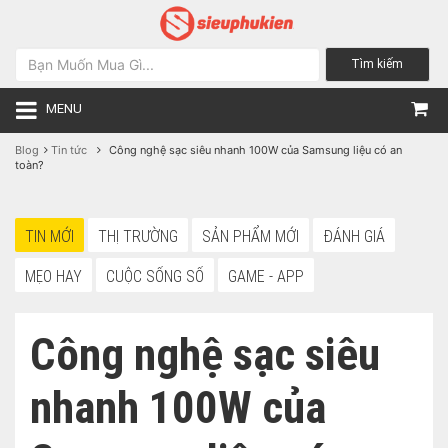
Tìm kiếm
MENU
Blog
Tin tức
Công nghệ sạc siêu nhanh 100W của Samsung liệu có an
toàn?
TIN MỚI
THỊ TRƯỜNG
SẢN PHẨM MỚI
ĐÁNH GIÁ
MẸO HAY
CUỘC SỐNG SỐ
GAME - APP
Công nghệ sạc siêu
nhanh 100W của