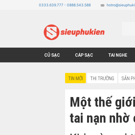
0333.639.777 - 0888.543.588
hotro@sieuphuki
CỦ SẠC
CÁP SẠC
TAI NGHE
TIN MỚI
THỊ TRƯỜNG
SẢN P
Một thế giớ
tai nạn nh