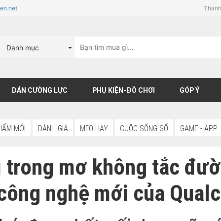
en.net
Thanh
Danh mục
DÁN CƯỜNG LỰC
PHỤ KIỆN-ĐỒ CHƠI
GÓP Ý
HẨM MỚI
ĐÁNH GIÁ
MẸO HAY
CUỘC SỐNG SỐ
GAME - APP
i trong mơ không tắc đư
ờ công nghệ mới của Qua