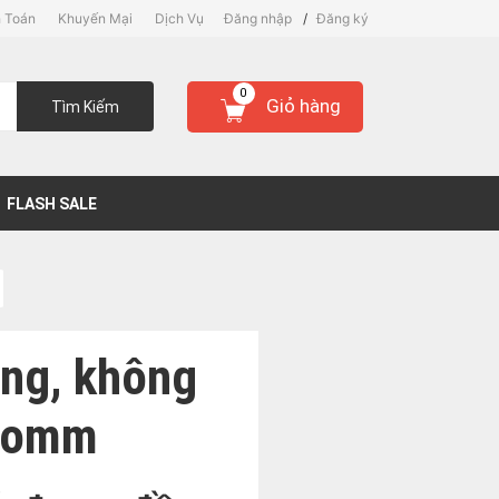
 Toán
Khuyến Mại
Dịch Vụ
Đăng nhập
/
Đăng ký
0
Giỏ hàng
Tìm Kiếm
FLASH SALE
ờng, không
lcomm