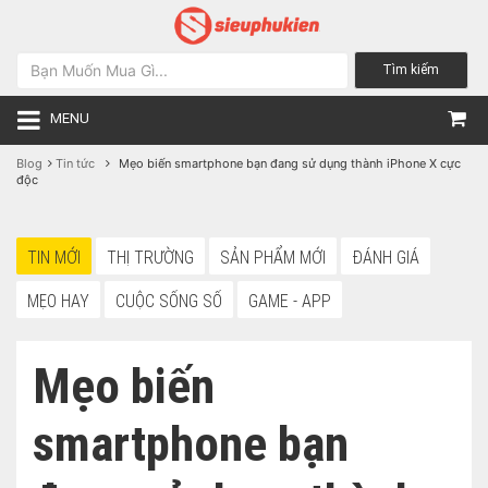
Tìm kiếm
MENU
Blog
Tin tức
Mẹo biến smartphone bạn đang sử dụng thành iPhone X cực
độc
TIN MỚI
THỊ TRƯỜNG
SẢN PHẨM MỚI
ĐÁNH GIÁ
MẸO HAY
CUỘC SỐNG SỐ
GAME - APP
Mẹo biến
smartphone bạn