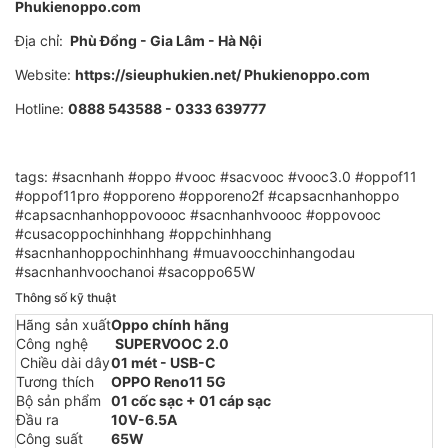
Phukienoppo.com
Địa chỉ:
Phù Đổng - Gia Lâm - Hà Nội
Website:
https://sieuphukien.net/ Phukienoppo.com
Hotline:
0888 543588 - 0333 639777
tags: #sacnhanh #oppo #vooc #sacvooc #vooc3.0 #oppof11
#oppof11pro #opporeno #opporeno2f #capsacnhanhoppo
#capsacnhanhoppovoooc #sacnhanhvoooc #oppovooc
#cusacoppochinhhang #oppchinhhang
#sacnhanhoppochinhhang #muavoocchinhangodau
#sacnhanhvoochanoi #sacoppo65W
Thông số kỹ thuật
Hãng sản xuất
Oppo chính hãng
Công nghệ
SUPERVOOC 2.0
Chiều dài dây
01 mét - USB-C
Tương thích
OPPO Reno11 5G
Bộ sản phẩm
01 cốc sạc + 01 cáp sạc
Đầu ra
10V-6.5A
Công suất
65W