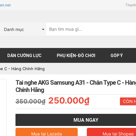
en.net
Thanh
Danh mục
DÁN CƯỜNG LỰC
PHỤ KIỆN-ĐỒ CHƠI
GÓP Ý
pe C - Hàng Chính Hãng
Tai nghe AKG Samsung A31 - Chân Type C - Hàn
Chính Hãng
250.000₫
350.000₫
CÒN 
MUA NGAY
Mua tại
Lazada
Mua tại
Shopee