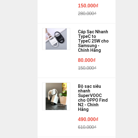
150.000₫
280.000₫
Cáp Sạc Nhanh
TypeC to
TypeC 25W cho
Samsung -
Chính Hãng
80.000₫
150.000₫
Bộ sạc siêu
nhanh
SuperVOOC
cho OPPO Find
N2 - Chính
Hãng
490.000₫
610.000₫