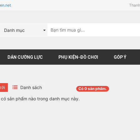
en.net
Thanh
Danh mục
DÁN CƯỜNG LỰC
PHỤ KIỆN-ĐỒ CHƠI
GÓP Ý
Danh sách
ưới
Có
0
sản phẩm.
 có sản phẩm nào trong danh mục này.