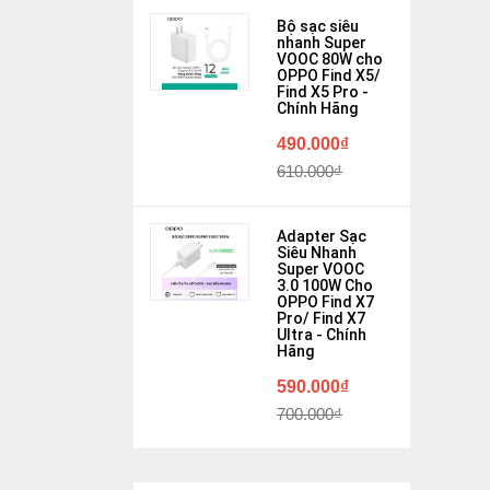
Bộ sạc siêu
nhanh Super
VOOC 80W cho
OPPO Find X5/
Find X5 Pro -
Chính Hãng
490.000₫
610.000₫
Adapter Sạc
Siêu Nhanh
Super VOOC
3.0 100W Cho
OPPO Find X7
Pro/ Find X7
Ultra - Chính
Hãng
590.000₫
700.000₫