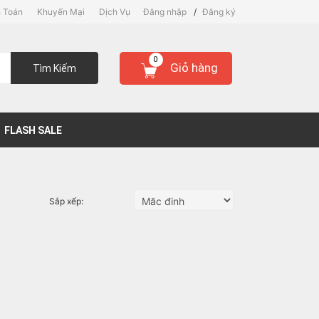
 Toán
Khuyến Mại
Dịch Vụ
Đăng nhập
/
Đăng ký
0
Giỏ hàng
Tìm Kiếm
FLASH SALE
Sắp xếp: