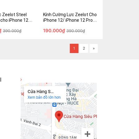
ng chính hãng
hãng
190.000₫
 Zeelot Steel
Kính Cường Lực Zeelot Cho
390.000₫
 cho iPhone 12
iPhone 12/ iPhone 12 Pro
) - Hàng chính
(6.1") - Hàng Fullbox - Chính
₫
190.000₫
390.000₫
390.000₫
hãng
Mua Ngay
Giỏ hàng
Mua Ngay
1
2
»
I