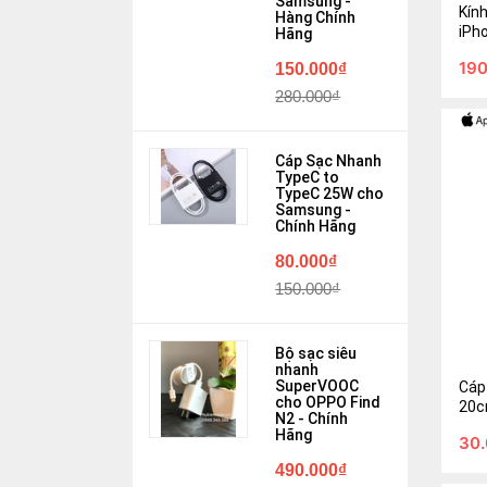
Samsung -
190.
Kín
Hàng Chính
390.
iPh
Hãng
- Hà
190
150.000₫
Gi
280.000₫
Cáp Sạc Nhanh
TypeC to
TypeC 25W cho
Samsung -
Chính Hãng
80.000₫
150.000₫
Cáp i
20cm
Bộ sạc siêu
nhanh
30.0
SuperVOOC
Cáp
cho OPPO Find
50.0
20
N2 - Chính
Hãng
30
Gi
490.000₫