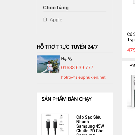
Chọn hãng
Củ S
Type-
Apple
12 Pr
479.
Củ 
550.
Typ
iPho
HỖ TRỢ TRỰC TUYẾN 24/7
47
Hãn
Gi
Hạ Vy
01633.639.777
hotro@sieuphukien.net
SẢN PHẨM BÁN CHẠY
Cáp Sạc Siêu
Kính 
Nhanh
iPhon
Samsung 45W
Hàng 
Chuẩn PD Cho