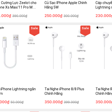
000₫
250.000₫
230.000₫
h Cường Lực Zeelot cho
Củ Sạc IPhone Apple Chính
Cáp chuyể
000₫
300.000₫
350.000₫
one Xs Max/11 Pro Max
Hãng 5W
Lightning
ng Fullbox - Chính hãng
Chính Hãn
.000₫
250.000₫
230.000
390.000₫
300.000₫
ỏ hàng
Mua Ngay
Giỏ hàng
Mua Ngay
Giỏ hàng
Sale
Sale
Phone Lightning ngắn
Tai Nghe iPhone 8/8 Plus
Tai Nghe IP
Chính Hãng
Chính Hãng
00₫
350.000₫
350.000₫
 iPhone Lightning ngắn
Tai Nghe iPhone 8/8 Plus
Tai Nghe 
00₫
399.000₫
399.000₫
cm
Chính Hãng
Chính Hã
.000₫
350.000₫
350.000
50.000₫
399.000₫
ỏ hàng
Mua Ngay
Giỏ hàng
Mua Ngay
Giỏ hàng