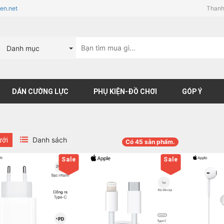
en.net
Thanh
Danh mục
DÁN CƯỜNG LỰC
PHỤ KIỆN-ĐỒ CHƠI
GÓP Ý
Danh sách
ưới
Có
45
sản phẩm.
Sale
Sale