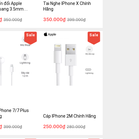
350.000₫
n đổi Apple
Tai Nghe IPhone X Chính
399.000₫
 sang 3.5mm
Hãng
g
₫
350.000₫
350.000₫
399.000₫
Mua Ngay
Giỏ hàng
Mua Ngay
Sale
Sale
hone 7/7 Plus
Cáp IPhone 2M Chính Hãng
250.000₫
IPhone 7/7 Plus
280.000₫
ng
Cáp IPhone 2M Chính Hãng
₫
250.000₫
399.000₫
280.000₫
Mua Ngay
Giỏ hàng
Mua Ngay