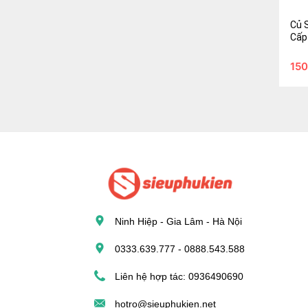
Củ S
(A1)
Củ 
Cấp
150.
150
Gi
Ninh Hiệp - Gia Lâm - Hà Nội
0333.639.777 - 0888.543.588
Liên hệ hợp tác: 0936490690
hotro@sieuphukien.net