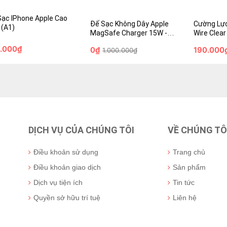
(5.4") - Hà
ạc IPhone Apple Cao Cấp
1.000.000₫
Sạc IPhone Apple Cao
190.000₫
Đế Sạc Không Dây Apple
Cường Lực
 (A1)
000₫
390.000₫
MagSafe Charger 15W -
Xem chi tiết
Wire Clear
MHXH3 - Chính Hãng
Mini (5.4"
.000₫
0₫
190.000
1.000.000₫
hãng
ỏ hàng
Mua Ngay
Giỏ hàng
DỊCH VỤ CỦA CHÚNG TÔI
VỀ CHÚNG TÔ
Điều khoản sử dụng
Trang chủ
Điều khoản giao dịch
Sản phẩm
Dịch vụ tiện ích
Tin tức
Quyền sở hữu trí tuệ
Liên hệ