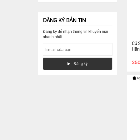
ĐĂNG KÝ BẢN TIN
Đăng ký để nhận thông tin khuyến mại
nhanh nhất
Củ Sạ
Củ 
Hãn
250.
25
Ðăng ký
Gi