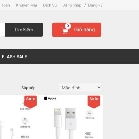
 Toán
Khuyến Mại
Dịch Vụ
Đăng nhập
/
Đăng ký
0
Giỏ hàng
Tìm Kiếm
FLASH SALE
Sắp xếp:
Sale
Sale