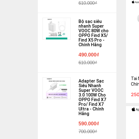
610.000₫
Bộ sạc siêu
nhanh Super
VOOC 80W cho
OPPO Find X5/
Find X5 Pro -
Chính Hãng
490.000₫
Tai N
610.000₫
Chín
250.
Tai 
Adapter Sạc
299.
Chí
Siêu Nhanh
Super VOOC
25
3.0 100W Cho
Gi
OPPO Find X7
Pro/ Find X7
Ultra - Chính
Hãng
590.000₫
700.000₫