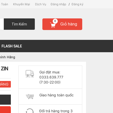
 Toán
Khuyến Mại
Dịch Vụ
Đăng nhập
/
Đăng ký
0
Giỏ hàng
Tìm Kiếm
FLASH SALE
hính Hãng
 ZIN
Gọi đặt mua:
0333.639.777
(7:30-22:00)
HÀNG
Giao hàng toàn quốc
Đổi trả hàng trong 3