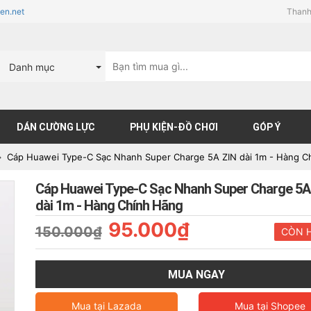
en.net
Thanh
Danh mục
DÁN CƯỜNG LỰC
PHỤ KIỆN-ĐỒ CHƠI
GÓP Ý
Cáp Huawei Type-C Sạc Nhanh Super Charge 5A ZIN dài 1m - Hàng C
Cáp Huawei Type-C Sạc Nhanh Super Charge 5A
dài 1m - Hàng Chính Hãng
95.000₫
150.000₫
CÒN 
MUA NGAY
Mua tại
Lazada
Mua tại
Shopee