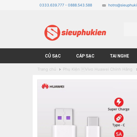
0333.639.777 - 0888.543.588
hotro@sieuphuki
CỦ SẠC
CÁP SẠC
TAI NGHE
Trang chủ
Phụ Kiện Vivo Huawei Chính Hãng