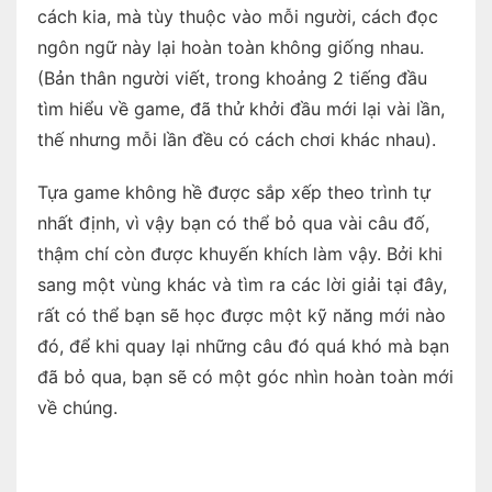
cách kia, mà tùy thuộc vào mỗi người, cách đọc
ngôn ngữ này lại hoàn toàn không giống nhau.
(Bản thân người viết, trong khoảng 2 tiếng đầu
tìm hiểu về game, đã thử khởi đầu mới lại vài lần,
thế nhưng mỗi lần đều có cách chơi khác nhau).
Tựa game không hề được sắp xếp theo trình tự
nhất định, vì vậy bạn có thể bỏ qua vài câu đố,
thậm chí còn được khuyến khích làm vậy. Bởi khi
sang một vùng khác và tìm ra các lời giải tại đây,
rất có thể bạn sẽ học được một kỹ năng mới nào
đó, để khi quay lại những câu đó quá khó mà bạn
đã bỏ qua, bạn sẽ có một góc nhìn hoàn toàn mới
về chúng.