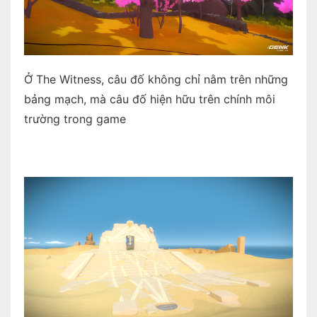
Ở The Witness, câu đố không chỉ nằm trên những
bảng mạch, mà câu đố hiện hữu trên chính môi
trường trong game