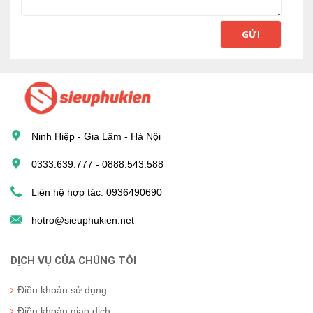
GỬI
Ninh Hiệp - Gia Lâm - Hà Nội
0333.639.777 - 0888.543.588
Liên hệ hợp tác: 0936490690
hotro@sieuphukien.net
DỊCH VỤ CỦA CHÚNG TÔI
Điều khoản sử dụng
Điều khoản giao dịch