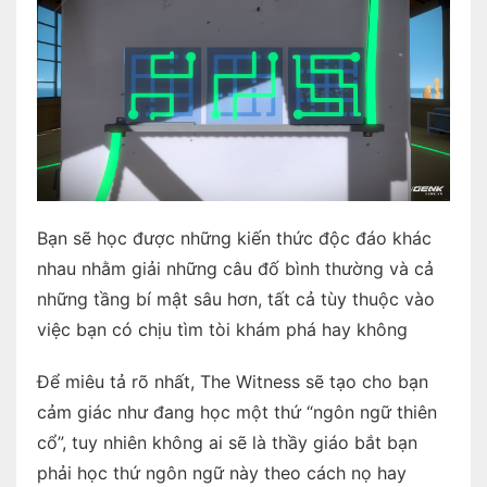
Bạn sẽ học được những kiến thức độc đáo khác
nhau nhằm giải những câu đố bình thường và cả
những tầng bí mật sâu hơn, tất cả tùy thuộc vào
việc bạn có chịu tìm tòi khám phá hay không
Để miêu tả rõ nhất, The Witness sẽ tạo cho bạn
cảm giác như đang học một thứ “ngôn ngữ thiên
cổ”, tuy nhiên không ai sẽ là thầy giáo bắt bạn
phải học thứ ngôn ngữ này theo cách nọ hay