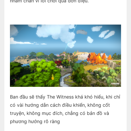
nhàm chán vì lối chơi quá đơn điệu.
Ban đầu sẽ thấy The Witness khá khó hiểu, khi chỉ
có vài hướng dẫn cách điều khiển, không cốt
truyện, không mục đích, chẳng có bản đồ và
phương hướng rõ ràng