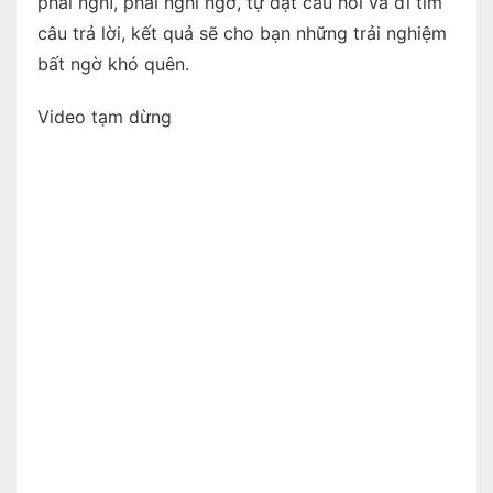
phải nghĩ, phải nghi ngờ, tự đặt câu hỏi và đi tìm
câu trả lời, kết quả sẽ cho bạn những trải nghiệm
bất ngờ khó quên.
Video tạm dừng