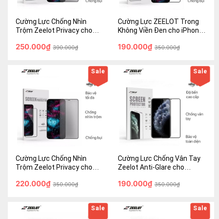
Cường Lực Chống Nhìn
Cường Lực ZEELOT Trong
Trộm Zeelot Privacy cho
Không Viền Đen cho iPhone
iPhone 12 Pro Max (6.7'') -
12 Pro Max / 12 Pro - Hàng
250.000₫
190.000₫
Hàng Fullbox - Chính hãng
390.000₫
Chính Hãng
350.000₫
Sale
Sale
Cường Lực Chống Nhìn
Cường Lực Chống Vân Tay
Trộm Zeelot Privacy cho
Zeelot Anti-Glare cho
iPhone Xs Max / iPhone 11
iPhone Xs Max / iPhone 11
220.000₫
190.000₫
Pro Max (6.5") - Hàng Fullbox
350.000₫
Pro Max (6.5") - Hàng Fullbox
350.000₫
- Chính hãng
- Chính hãng
Sale
Sale