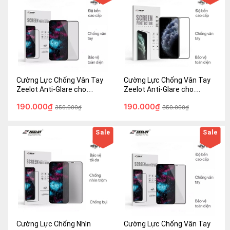
Cường Lực Chống Vân Tay
Cường Lực Chống Vân Tay
Zeelot Anti-Glare cho
Zeelot Anti-Glare cho
iPhone 12/ iPhone 12 Pro
iPhone X/Xs/11 Pro (5.8") -
190.000₫
190.000₫
(6.1") - Hàng Fullbox - Chính
350.000₫
Hàng Fullbox - Chính hãng
350.000₫
hãng
Sale
Sale
Cường Lực Chống Nhìn
Cường Lực Chống Vân Tay