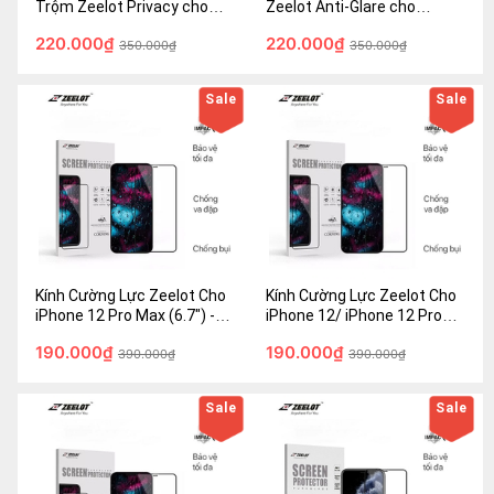
Trộm Zeelot Privacy cho
Zeelot Anti-Glare cho
iPhone 12 / iPhone 12 Pro
iPhone 12 Pro Max (6.7")-
220.000₫
220.000₫
(6.1") - Hàng Fullbox - Chính
350.000₫
Hàng Fullbox - Chính hãng
350.000₫
hãng
Sale
Sale
Kính Cường Lực Zeelot Cho
Kính Cường Lực Zeelot Cho
iPhone 12 Pro Max (6.7") -
iPhone 12/ iPhone 12 Pro
Hàng Fullbox - Chính hãng
(6.1") - Hàng Fullbox - Chính
190.000₫
190.000₫
390.000₫
hãng
390.000₫
Sale
Sale