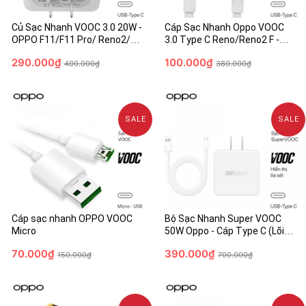
Củ Sạc Nhanh VOOC 3.0 20W -
Cáp Sạc Nhanh Oppo VOOC
OPPO F11/F11 Pro/ Reno2/
3.0 Type C Reno/Reno2 F -
Reno2 F - Hàng Chính Hãng -
Chính Hãng
290.000₫
100.000₫
Fullbox
400.000₫
380.000₫
SALE
SALE
Cáp sạc nhanh OPPO VOOC
Bộ Sạc Nhanh Super VOOC
Micro
50W Oppo - Cáp Type C (Lõi
Vàng) - Chính Hãng
70.000₫
390.000₫
150.000₫
700.000₫