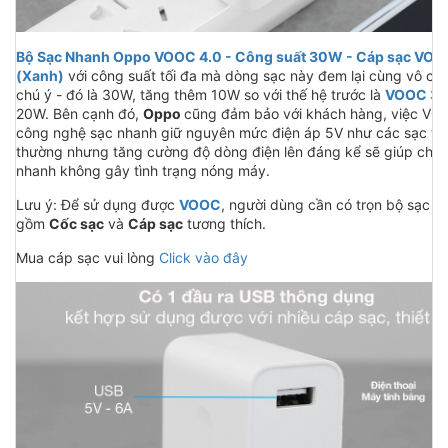
Bộ Sạc Nhanh Oppo VOOC 4.0 - Công suất 30W - Cáp sạc VO
(Xanh)
với công suất tối đa mà dòng sạc này đem lại cùng vô c
chú ý - đó là 30W, tăng thêm 10W so với thế hệ trước là
VOOC 3.
20W. Bên cạnh đó,
Oppo
cũng đảm bảo với khách hàng, việc VO
công nghệ sạc nhanh giữ nguyên mức điện áp 5V như các sạc th
thường nhưng tăng cường độ dòng điện lên đáng kể sẽ giúp cho 
nhanh không gây tình trạng nóng máy.
Lưu ý: Để sử dụng được
VOOC
, người dùng cần có trọn bộ sạc
V
gồm
Cốc sạc
và
Cáp sạc
tương thích.
Mua cáp sạc vui lòng
Click vào đây