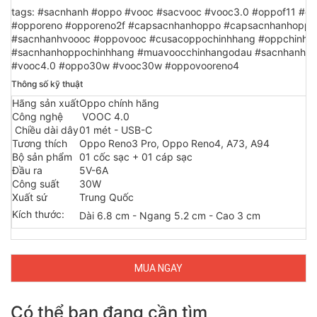
tags: #sacnhanh #oppo #vooc #sacvooc #vooc3.0 #oppof11 #op
#opporeno #opporeno2f #capsacnhanhoppo #capsacnhanhoppo
#sacnhanhvoooc #oppovooc #cusacoppochinhhang #oppchinhh
#sacnhanhoppochinhhang #muavoocchinhangodau #sacnhanhvo
#vooc4.0 #oppo30w #vooc30w #oppovooreno4
Thông số kỹ thuật
Hãng sản xuất
Oppo chính hãng
Công nghệ
VOOC 4.0
Chiều dài dây
01 mét - USB-C
Tương thích
Oppo Reno3 Pro, Oppo Reno4, A73, A94
Bộ sản phẩm
01 cốc sạc + 01 cáp sạc
Đầu ra
5V-6A
Công suất
30W
Xuất sứ
Trung Quốc
Kích thước:
Dài 6.8 cm - Ngang 5.2 cm - Cao 3 cm
MUA NGAY
Có thể bạn đang cần tìm