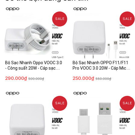
SALE
SALE
Bộ Sạc Nhanh Oppo VOOC 3.0
Bộ Sạc Nhanh OPPO F11/F11
- Công suất 20W - Cáp sạc
Pro VOOC 3.0 20W - Cáp Micro-
VOOC USB-C (Xanh)
USB 7 PIN- Chính Hãng
290.000₫
250.000₫
500.000₫
550.000₫
SALE
SALE