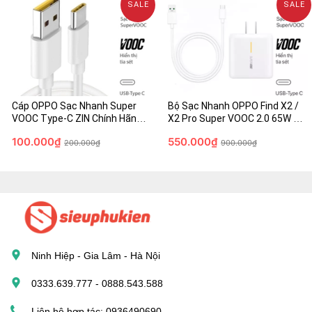
SALE
SALE
Cáp OPPO Sạc Nhanh Super
Bộ Sạc Nhanh OPPO Find X2 /
VOOC Type-C ZIN Chính Hãng
X2 Pro Super VOOC 2.0 65W -
(Find X/R17 Pro)
Cáp USB-C Chính Hãng
100.000₫
550.000₫
200.000₫
900.000₫
Ninh Hiệp - Gia Lâm - Hà Nội
0333.639.777 - 0888.543.588
Liên hệ hợp tác: 0936490690