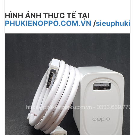
HÌNH ẢNH THỰC TẾ TẠI
PHUKIENOPPO.COM.VN
/
sieuphukie