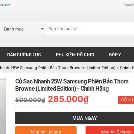
en.net
Thanh
Danh mục
DÁN CƯỜNG LỰC
PHỤ KIỆN-ĐỒ CHƠI
GÓP Ý
hanh 25W Samsung Phiên Bản Thom Browne (Limited Edition) - Chính 
Củ Sạc Nhanh 25W Samsung Phiên Bản Thom
Browne (Limited Edition) - Chính Hãng
285.000₫
500.000₫
CÒN 
MUA NGAY
Mua tại
Lazada
Mua tại
Shopee