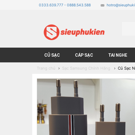
0333.639.777 - 0888.543.588
hotro@sieuphuki
CỦ SẠC
CÁP SẠC
TAI NGHE
Trang chủ
Sạc Samsung Chính Hãng
Củ Sạc N