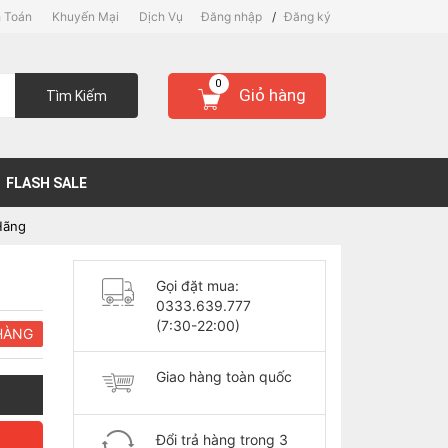
 Toán
Khuyến Mại
Dịch Vụ
Đăng nhập
/
Đăng ký
0
Giỏ hàng
Tìm Kiếm
FLASH SALE
Hãng
Gọi đặt mua:
0333.639.777
(7:30-22:00)
HÀNG
Giao hàng toàn quốc
Đổi trả hàng trong 3