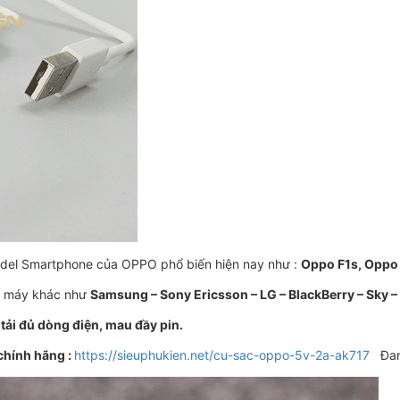
odel Smartphone của OPPO phổ biến hiện nay như :
Oppo F1s, Oppo N
ệu máy khác như
Samsung – Sony Ericsson – LG – BlackBerry – Sky 
,tải đủ dòng điện, mau đầy pin.
chính hãng :
https://sieuphukien.net/cu-sac-oppo-5v-2a-ak717
Đang