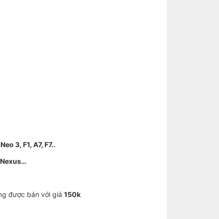
eo 3, F1, A7, F7..
– Nexus…
 được bán với giá
150k