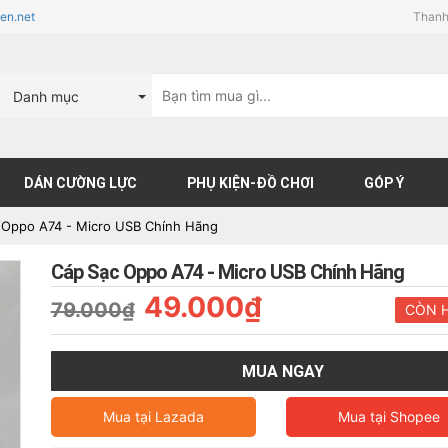
en.net
Thanh
Danh mục
DÁN CƯỜNG LỰC
PHỤ KIỆN-ĐỒ CHƠI
GÓP Ý
 Oppo A74 - Micro USB Chính Hãng
Cáp Sạc Oppo A74 - Micro USB Chính Hãng
49.000₫
79.000₫
CÒN 
MUA NGAY
Mua tại
Lazada
Mua tại
Shopee