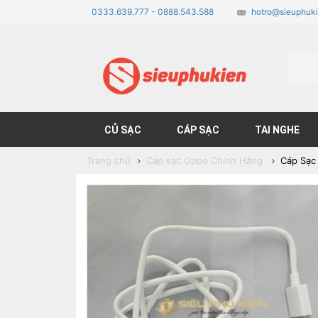
0333.639.777 - 0888.543.588
hotro@sieuphuki
CỦ SẠC
CÁP SẠC
TAI NGHE
Trang chủ
Cáp sạc Oppo Chính Hãng
Cáp Sạc