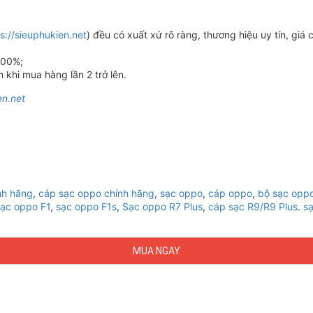
s://sieuphukien.net
) đều có xuất xứ rõ ràng, thương hiệu uy tín, giá
100%;
khi mua hàng lần 2 trở lên.
en.net
nh hãng
,
cáp sạc oppo chính hãng
,
sạc oppo
,
cáp oppo
,
bộ sạc opp
sạc oppo F1
,
sạc oppo F1s
,
Sạc oppo R7 Plus
,
cáp sạc R9/R9 Plus
.
s
MUA NGAY