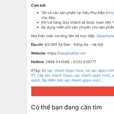
Cam kết
:
Tất cả các sản phẩm tại Siêu Phụ Kiện (
http
chu đáo;
Khi trả hàng Qúy khách sẽ được hoàn tiền 
Áp dụng miễn phí vận chuyển cho sản phẩm 
Mọi thắc mắc vui lòng liên hệ trực tiếp:
Sieuphuki
Địa chỉ
:82/360 Xã Đàn - Đống Đa - Hà Nội
Website
: https://
sieuphukien.net
Hotline
: 0888 543588 - 0333 639777
#Tag:
Bộ sạc nhanh Oppo Vooc
,
bộ sạc oppo chí
R7
,
Cáp sạc nhanh Oppo
,
sạc nhanh oppo vooc
,
oppo
,
địa điểm bán sạc nhanh oppo vooc
,
Có thể bạn đang cần tìm