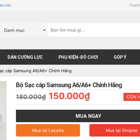
en.net
Thanh
Danh mục
DÁN CƯỜNG LỰC
PHỤ KIỆN-ĐỒ CHƠI
GÓP Ý
ạc cáp Samsung A6/A6+ Chính Hãng
Bộ Sạc cáp Samsung A6/A6+ Chính Hãng
150.000₫
180.000₫
CÒN 
MUA NGAY
Mua tại
Lazada
Mua tại
Shopee