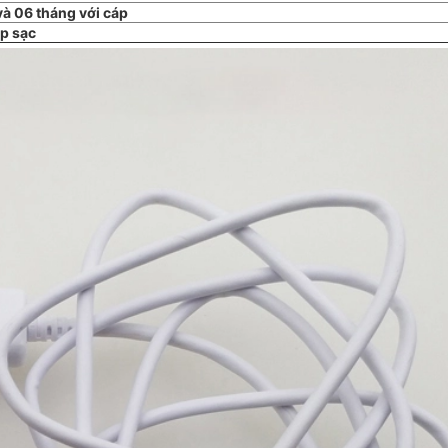
và 06 tháng với cáp
áp sạc