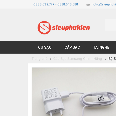
0333.639.777 - 0888.543.588
hotro@sieuphuki
CỦ SẠC
CÁP SẠC
TAI NGHE
Trang chủ
Cáp Sạc Samsung Chính Hãng
Bộ S