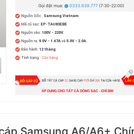
Gọi đặt mua:
0333.639.777
(7:30-22:00)
Nguồn Gốc :
Samsung Vietnam
Mã củ sạc:
EP-TAU83EBE
Nguồn vào:
100V - 220V.
Nguồn ra:
9.0V - 1.67A
và
5.0V - 2.0A.
Bảo hành:
12 tháng
Tình trạng :
Còn hàng
 cáp Samsung A6/A6+ Chí